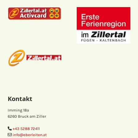
Kontakt
Imming 18a
6260 Bruck am Ziller
+43 5288 72411

info@eberleiten.at
