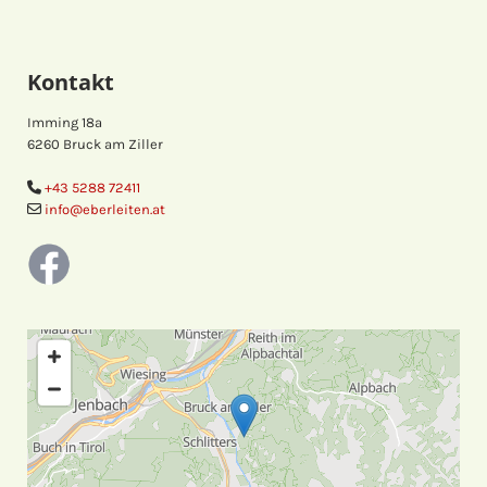
Kontakt
Imming 18a
6260 Bruck am Ziller
+43 5288 72411

info@eberleiten.at
